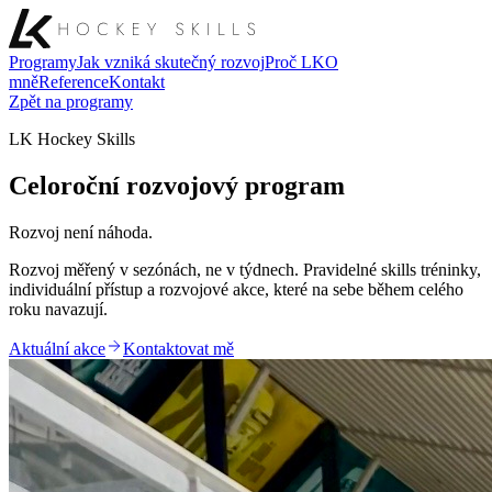
Programy
Jak vzniká skutečný rozvoj
Proč LK
O
mně
Reference
Kontakt
Zpět na programy
LK Hockey Skills
Celoroční rozvojový program
Rozvoj není náhoda.
Rozvoj měřený v sezónách, ne v týdnech. Pravidelné skills tréninky,
individuální přístup a rozvojové akce, které na sebe během celého
roku navazují.
Aktuální akce
Kontaktovat mě