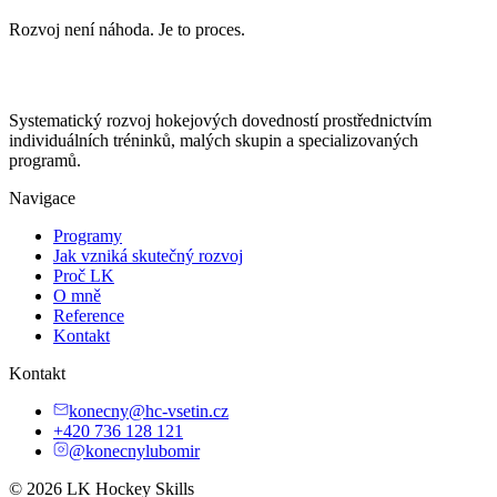
Rozvoj není náhoda. Je to proces.
Systematický rozvoj hokejových dovedností prostřednictvím
individuálních tréninků, malých skupin a specializovaných
programů.
Navigace
Programy
Jak vzniká skutečný rozvoj
Proč LK
O mně
Reference
Kontakt
Kontakt
konecny@hc-vsetin.cz
+420 736 128 121
@konecnylubomir
© 2026 LK Hockey Skills